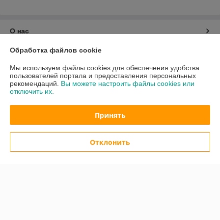
О нас
Обработка файлов cookie
Контакты
Мы используем файлы cookies для обеспечения удобства
пользователей портала и предоставления персональных
Доставка и оплата
рекомендаций.
Вы можете настроить файлы cookies или
отключить их.
График работы
Принять
Полная версия сайта
Отклонить
Политика обработки cookies
Сайт создан на платформе Deal.by