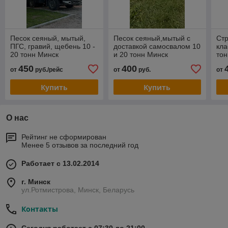
Песок сеяный, мытый,
Песок сеяный,мытый с
Стр
ПГС, гравий, щебень 10 -
доставкой самосвалом 10
кла
20 тонн Минск
и 20 тонн Минск
тон
н
450
400
от
руб./рейс
от
руб.
от
Купить
Купить
О нас
Рейтинг не сформирован
Менее 5 отзывов за последний год
Работает с 13.02.2014
г. Минск
ул.Ротмистрова, Минск, Беларусь
Контакты