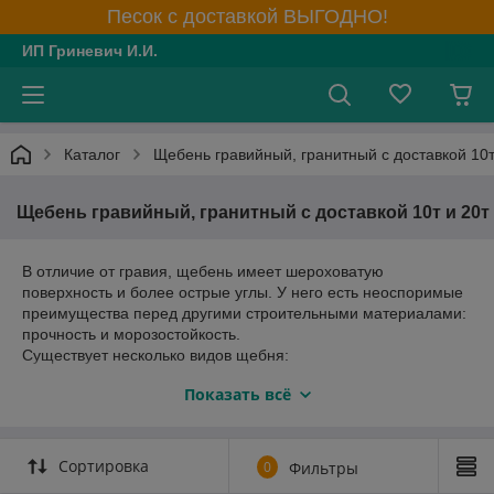
Песок с доставкой ВЫГОДНО!
ИП Гриневич И.И.
Каталог
Щебень гравийный, гранитный с доставкой 10т
Щебень гравийный, гранитный с доставкой 10т и 20т
В отличие от гравия, щебень имеет шероховатую
поверхность и более острые углы. У него есть неоспоримые
преимущества перед другими строительными материалами:
прочность и морозостойкость.
Существует несколько видов щебня:
— гранитный, который используются как заполнитель для
Показать всё
высокопрочного бетона;
— гравийный щебень необходим в производстве бетонов
стандартных свойств и укрепления слабых грунтов в
котловане, в дорожном строительстве;
Сортировка
0
Фильтры
— известняковый щебень также применяется в дорожном