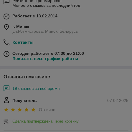
Рейтинг не сформирован
Менее 5 отзывов за последний год
Гранитный щебень
— искусственный или природный
гранит, обладающий высокой прочностью и
Работает с 13.02.2014
долговечностью.
Оба вида щебня отличаются отличной прочностью,
г. Минск
устойчивостью к погодным условиям и долговечностью, что
ул.Ротмистрова, Минск, Беларусь
делает их незаменимыми при реализации различных
Контакты
строительных и дизайнерских проектов.
Характеристики щебня
Сегодня работает с 07:30 до 21:00
Показать весь график работы
Характеристика
Гравийный
Гранитный
щебень
щебень
Отзывы о магазине
Размер фракции
Обычно 5-20 мм,
Обычно 5-20 мм,
20-40 мм
20-40 мм
19 отзывов за всё время
Цвет
Светлый, серый, с
Темный, серый, с
оттенками...
оттенками гранита
Покупатель
07.02.2025
Прочность и
Средняя
Высокая
Отлично
износостойкость
Области
Бетон, дренаж,
Фундаменты,
Сделка подтверждена через корзину
применения
дорога,
тротуары,
ландшафтный
декоративные