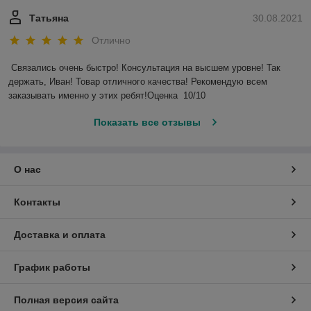
дизайн
работы
Татьяна
30.08.2021
Устойчивость к
Устойчива к влаге
Отлично
Отлично
погодным
и морозам
переносит морозы
условиям
и влажность
Связались очень быстро! Консультация на высшем уровне! Так 
Почему выбирают именно у нас?
держать, Иван! Товар отличного качества! Рекомендую всем 
заказывать именно у этих ребят!Оценка  10/10 
Доставка 10 или 20 тонн — мы обеспечиваем
быструю и надежную доставку прямо к вашему
Показать все отзывы
объекту.
Высокое качество — щебень проверяется на
соответствие стандартам.
О нас
Гибкий подход — возможен подбор фракции под ваш
проект и любые объемы заказа.
Контакты
Конкурентные цены — выгодное предложение для
строительных компаний и частных клиентов.
Доставка и оплата
Доставка и условия
График работы
Доставка осуществляется по Минску и Минской
области.
Полная версия сайта
Возможна доставка в другие регионы по