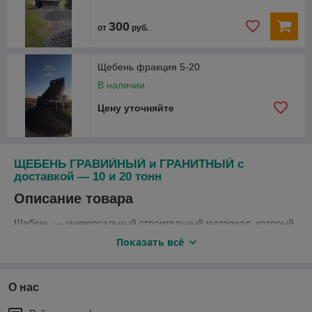
300
от
руб.
Щебень фракция 5-20
В наличии
Цену уточняйте
ЩЕБЕНЬ ГРАВИЙНЫЙ и ГРАНИТНЫЙ с
доставкой — 10 и 20 тонн
Описание товара
Щебень — универсальный строительный материал, который
широко используется в строительстве, ландшафтном
Показать всё
дизайне и дорожном строительстве. В нашем ассортименте
представлены два вида щебня:
Гравийный щебень
— природный материал,
О нас
изготовленный из гравия с гладкой или слегка
неровной поверхностью.