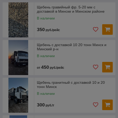
строительстве;
— вторичный щебень – тот, что получается после дробления
Щебень гравийный фр. 5-20 мм с
доставкой в Минске и Минском районе
бетона, кирпича, асфальта.
Мы предлагаем все виды щебня по самым низким ценам с
В наличии
возможностью доставки.
350
руб./рейс
Щебень с доставкой 10 20 тонн Минск и
Минский р-н
В наличии
450
от
руб./рейс
Щебень гранитный с доставкой 10 и 20
тонн Минск
В наличии
300
руб./т