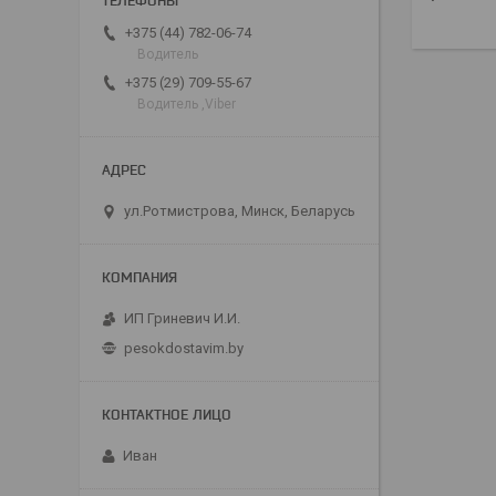
+375 (44) 782-06-74
Водитель
+375 (29) 709-55-67
Водитель ,Viber
ул.Ротмистрова, Минск, Беларусь
ИП Гриневич И.И.
pesokdostavim.by
Иван