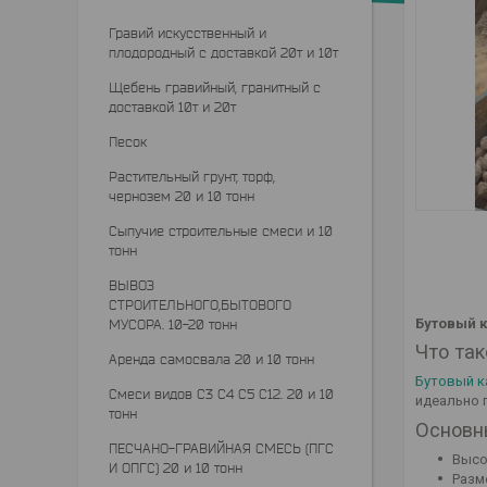
Гравий искусственный и
плодородный с доставкой 20т и 10т
Щебень гравийный, гранитный с
доставкой 10т и 20т
Песок
Растительный грунт, торф,
чернозем 20 и 10 тонн
Сыпучие строительные смеси и 10
тонн
ВЫВОЗ
СТРОИТЕЛЬНОГО,БЫТОВОГО
Бутовый 
МУСОРА. 10-20 тонн
Что та
Аренда самосвала 20 и 10 тонн
Бутовый к
Смеси видов С3 С4 С5 С12. 20 и 10
идеально 
тонн
Основн
ПЕСЧАНО-ГРАВИЙНАЯ СМЕСЬ (ПГС
Высо
И ОПГС) 20 и 10 тонн
Разм