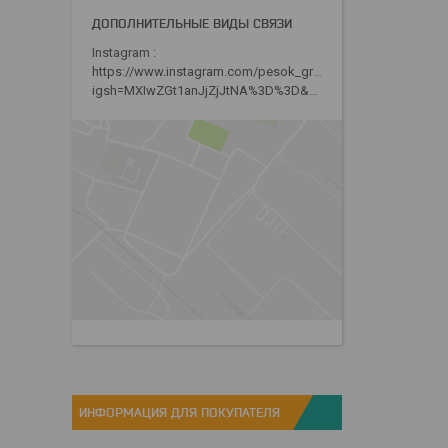
Instagram
https://www.instagram.com/pesok_gravii_grunt_minsk?
igsh=MXIwZGt1anJjZjJtNA%3D%3D&utm_source=qr
ИНФОРМАЦИЯ ДЛЯ ПОКУПАТЕЛЯ