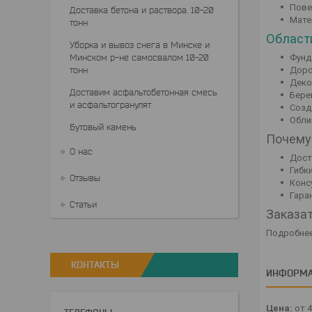
Пове
Доставка бетона и раствора. 10-20
Мате
тонн
Област
Уборка и вывоз снега в Минске и
Минском р-не самосвалом 10-20
Фунд
тонн
Доро
Деко
Доставим асфальтобетонная смесь
Бере
и асфальтогранулят
Созд
Обли
Бутовый камень
Почему
О нас
Дост
Гибк
Отзывы
Конс
Гара
Статьи
Заказа
Подробнее 
КОНТАКТЫ
ИНФОРМА
Цена:
от 