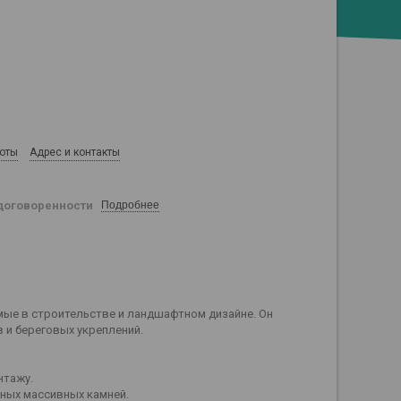
боты
Адрес и контакты
договоренности
Подробнее
мые в строительстве и ландшафтном дизайне. Он
 и береговых укреплений.
нтажу.
ных массивных камней.