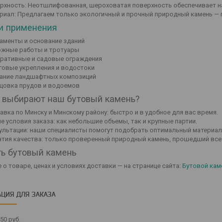
рхность: Неотшлифованная, шероховатая поверхность обеспечивает н
риал: Предлагаем только экологичный и прочный природный камень — гр
и применения
аменты и основание зданий
жные работы и тротуары
ративные и садовые ограждения
говые укрепления и водостоки
ание ландшафтных композиций
цовка прудов и водоемов
 выбирают наш бутовый камень?
авка по Минску и Минскому району: быстро и в удобное для вас время.
ие условия заказа: как небольшие объемы, так и крупные партии.
ультации: наши специалисты помогут подобрать оптимальный материал 
нтия качества: только проверенный природный камень, прошедший все
ть бутовый камень
о товаре, ценах и условиях доставки — на странице сайта:
Бутовой кам
ЦИЯ ДЛЯ ЗАКАЗА
450
руб.