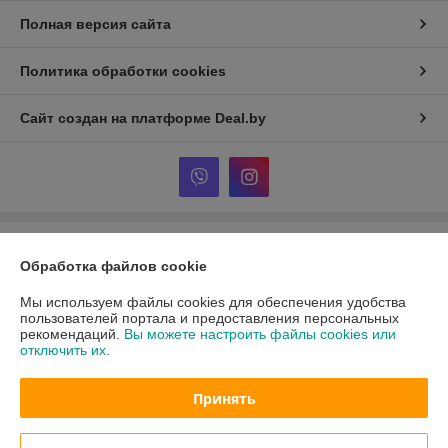
Полная версия сайта
Политика обработки cookies
Сайт создан на платформе Deal.by
Информация для покупателя
Обработка файлов cookie
Индивидуальный предприниматель:
Индивидуальный
предприниматель Гриневич Иван Иванович
Мы используем файлы cookies для обеспечения удобства
220075, г. Минск, ул. Ротмистрова 62/28
пользователей портала и предоставления персональных
рекомендаций.
Вы можете настроить файлы cookies или
Регистрационный номер ЕГР: 191497671
отключить их.
УНП: 191497671
Принять
Регистрационный орган: Минский городской исполнительный комитет
Дата регистрации компании: 04.01.2012